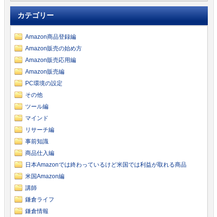
カテゴリー
Amazon商品登録編
Amazon販売の始め方
Amazon販売応用編
Amazon販売編
PC環境の設定
その他
ツール編
マインド
リサーチ編
事前知識
商品仕入編
日本Amazonでは終わっているけど米国では利益が取れる商品
米国Amazon編
講師
鎌倉ライフ
鎌倉情報