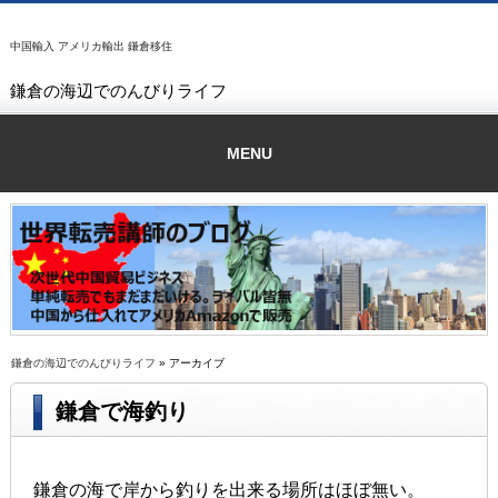
中国輸入 アメリカ輸出 鎌倉移住
鎌倉の海辺でのんびりライフ
MENU
鎌倉の海辺でのんびりライフ
» アーカイブ
鎌倉で海釣り
鎌倉の海で岸から釣りを出来る場所はほぼ無い。