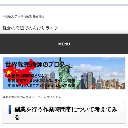
中国輸入 アメリカ輸出 鎌倉移住
鎌倉の海辺でのんびりライフ
MENU
鎌倉の海辺でのんびりライフ
» »
マインド
»
副業を行う作業時間帯について考えてみ
る