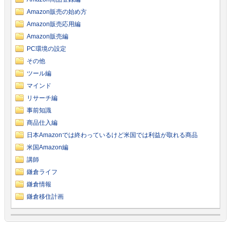
Amazon販売の始め方
Amazon販売応用編
Amazon販売編
PC環境の設定
その他
ツール編
マインド
リサーチ編
事前知識
商品仕入編
日本Amazonでは終わっているけど米国では利益が取れる商品
米国Amazon編
講師
鎌倉ライフ
鎌倉情報
鎌倉移住計画