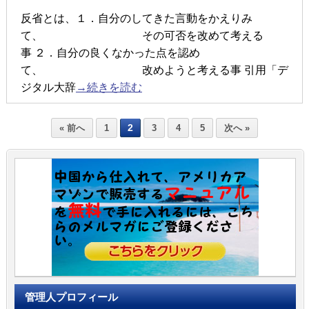
反省とは、１．自分のしてきた言動をかえりみ
て、 その可否を改めて考える
事 ２．自分の良くなかった点を認め
て、 改めようと考える事 引用「デ
ジタル大辞
→続きを読む
2
« 前へ
1
3
4
5
次へ »
管理人プロフィール