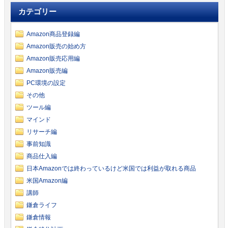
カテゴリー
Amazon商品登録編
Amazon販売の始め方
Amazon販売応用編
Amazon販売編
PC環境の設定
その他
ツール編
マインド
リサーチ編
事前知識
商品仕入編
日本Amazonでは終わっているけど米国では利益が取れる商品
米国Amazon編
講師
鎌倉ライフ
鎌倉情報